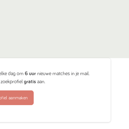
elke dag om
6 uur
nieuwe matches in je mail.
zoekprofiel
gratis
aan.
ofiel aanmaken