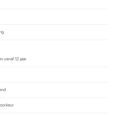
rig
n vanaf 12 jaar
end
oorkeur