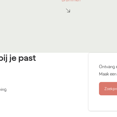
ij je past
Ontvang 
Maak een 
Zoekpr
ving