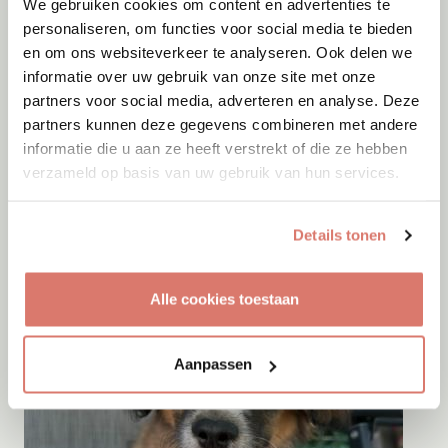
We gebruiken cookies om content en advertenties te
personaliseren, om functies voor social media te bieden
en om ons websiteverkeer te analyseren. Ook delen we
Gastgezin
Vanaf
Augustus
2026
informatie over uw gebruik van onze site met onze
Gus
partners voor social media, adverteren en analyse. Deze
partners kunnen deze gegevens combineren met andere
Roemenie
informatie die u aan ze heeft verstrekt of die ze hebben
verzameld op basis van uw gebruik van hun services.
Details tonen
Alle cookies toestaan
Aanpassen