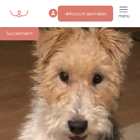
Account aanmaken
menu
Succesmatch