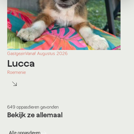
Gastgezin
Vanaf
Augustus
2026
Lucca
Roemenie
649
oppasdieren
gevonden
Bekijk ze allemaal
Alle
oppasdieren