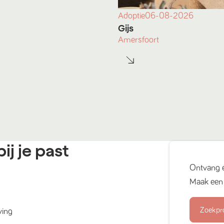
Adoptie
06-08-2026
Gijs
Amersfoort
ij je past
Ontvang 
Maak een 
Zoekpr
ving