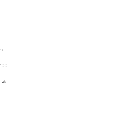
as
100
brek