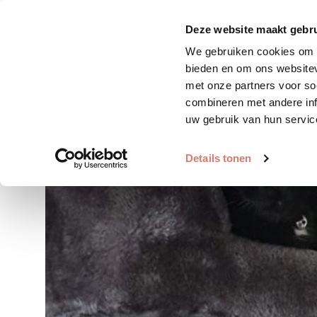
Zoek huisdier
Plaats huis
Deze website maakt gebru
We gebruiken cookies om c
bieden en om ons websitev
met onze partners voor so
combineren met andere inf
uw gebruik van hun servic
Details tonen