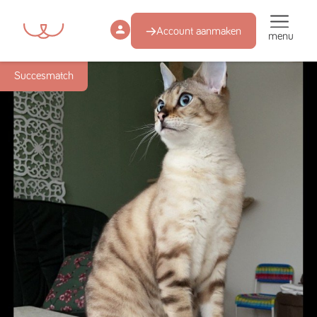
Account aanmaken
menu
Succesmatch