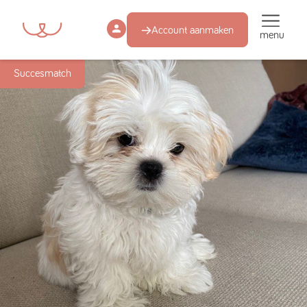
Account aanmaken
menu
Succesmatch