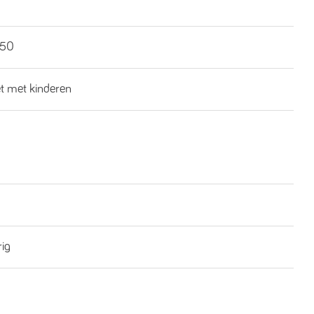
€50
et met kinderen
rig