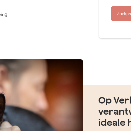
Zoekpr
ving
Op Verh
verant
ideale 