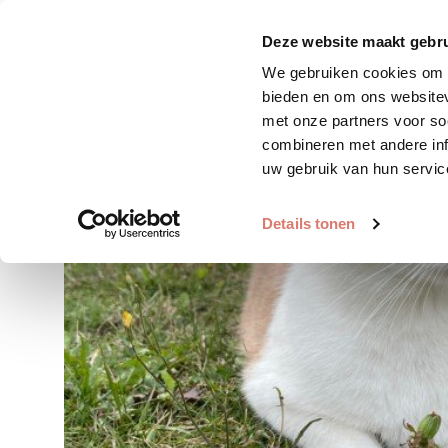
Zoek huisdier
Plaats huis
Deze website maakt gebru
We gebruiken cookies om c
bieden en om ons websitev
met onze partners voor so
combineren met andere inf
uw gebruik van hun servic
Details tonen