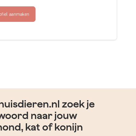
ofiel aanmaken
uisdieren.nl zoek je
woord naar jouw
hond, kat of konijn