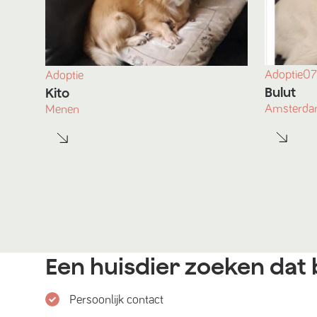
Adoptie
07
Adoptie
Bulut
Kito
Amsterd
Menen
Een huisdier zoeken dat b
Persoonlijk contact