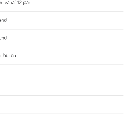
n vanaf 12 jaar
end
end
ar buiten