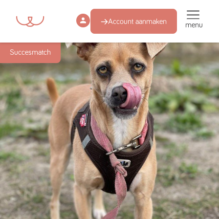
Account aanmaken
menu
Succesmatch