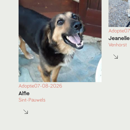
Adoptie
07
Jeanelle
Venhorst
Adoptie
07-08-2026
Alfie
Sint-Pauwels