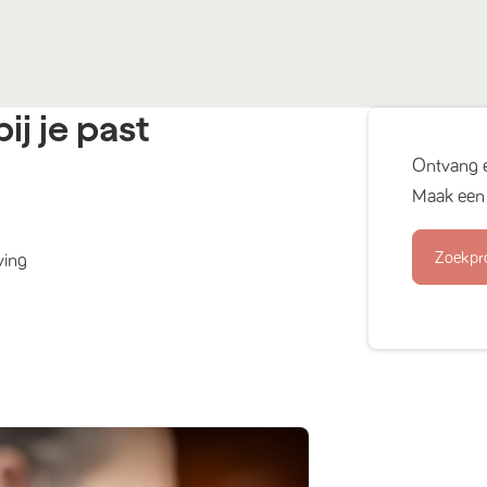
ij je past
Ontvang 
Maak een 
Zoekpr
ving