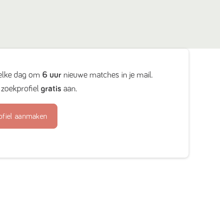
elke dag om
6 uur
nieuwe matches in je mail.
zoekprofiel
gratis
aan.
ofiel aanmaken