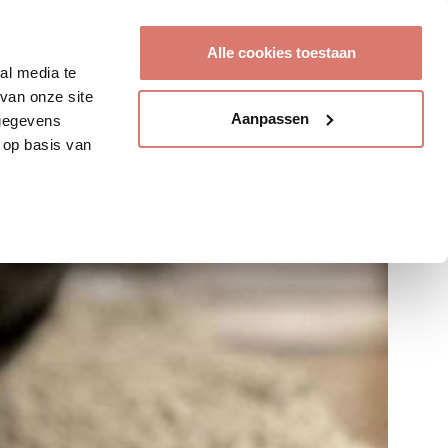
Account aanmaken
Alle cookies toestaan
al media te
van onze site
Aanpassen
 gegevens
 op basis van