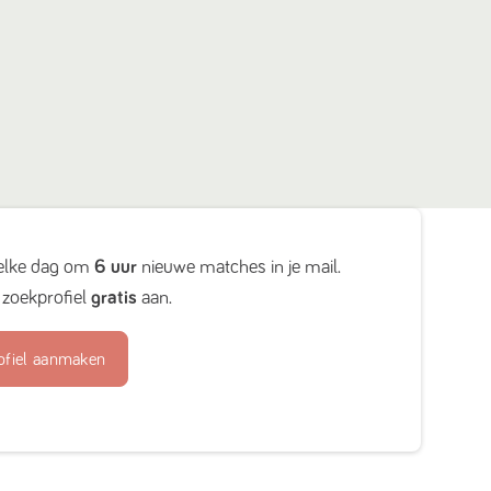
elke dag om
6 uur
nieuwe matches in je mail.
zoekprofiel
gratis
aan.
ofiel aanmaken