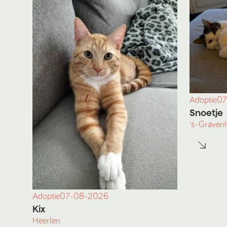
Adoptie
07
Snoetje
's-Graven
Adoptie
07-08-2026
Kix
Heerlen