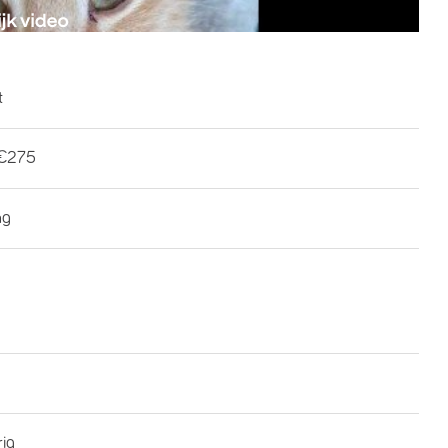
t
€275
ng
rig