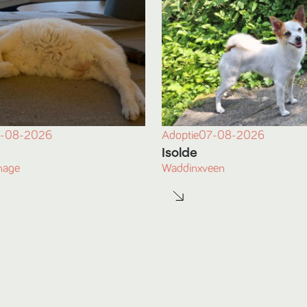
-08-2026
Adoptie
07-08-2026
Isolde
hage
Waddinxveen