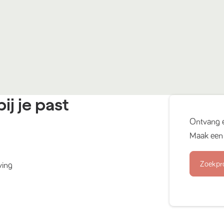
ij je past
Ontvang 
Maak een 
Zoekpr
ving