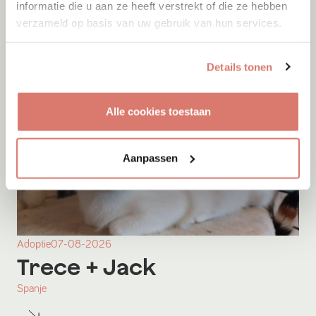
informatie die u aan ze heeft verstrekt of die ze hebben
Boekel
verzameld op basis van uw gebruik van hun services.
Details tonen
Alle cookies toestaan
Aanpassen
Adoptie
07-08-2026
Trece
+ Jack
Spanje