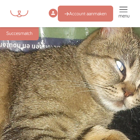
Account aanmaken
menu
Succesmatch