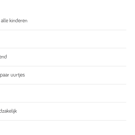
 alle kinderen
end
 paar uurtjes
dzakelijk