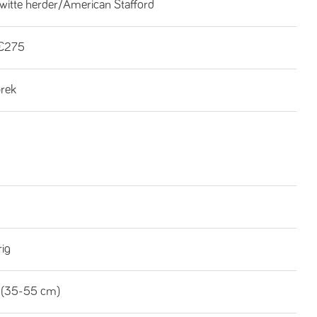
 witte herder/American Stafford
€275
brek
rig
 (35-55 cm)