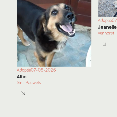
Adoptie
07
Jeanelle
Venhorst
Adoptie
07-08-2026
Alfie
Sint-Pauwels