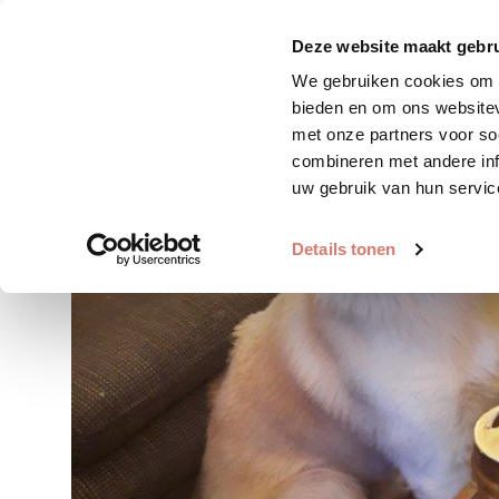
Zoek huisdier
Plaats huis
Deze website maakt gebru
We gebruiken cookies om c
bieden en om ons websitev
met onze partners voor so
combineren met andere inf
uw gebruik van hun servic
Details tonen