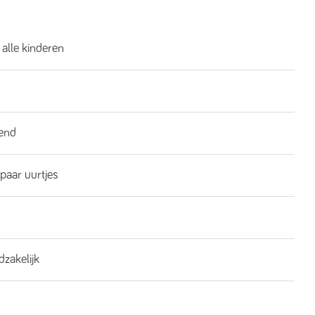
 alle kinderen
end
 paar uurtjes
dzakelijk