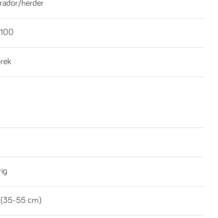
brador/herder
100
brek
rig
 (35-55 cm)