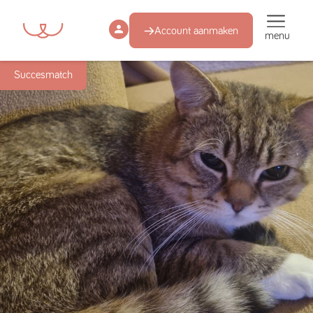
Account aanmaken
menu
Succesmatch