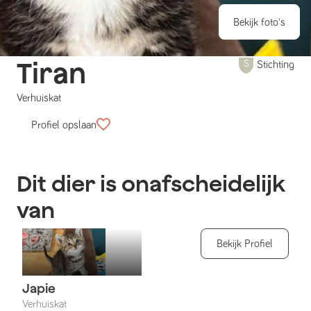
Bekijk foto's
Tiran
Stichting
Verhuiskat
Profiel opslaan
Dit dier is onafscheidelijk
van
Bekijk Profiel
Japie
Verhuiskat