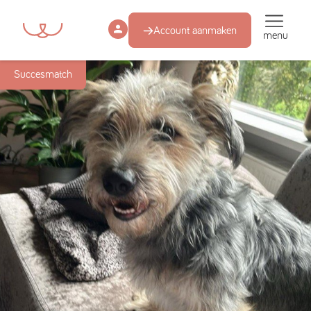
Account aanmaken
menu
Succesmatch