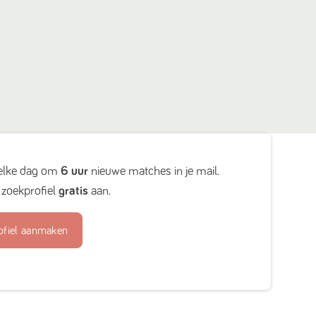
elke dag om
6 uur
nieuwe matches in je mail.
zoekprofiel
gratis
aan.
ofiel aanmaken