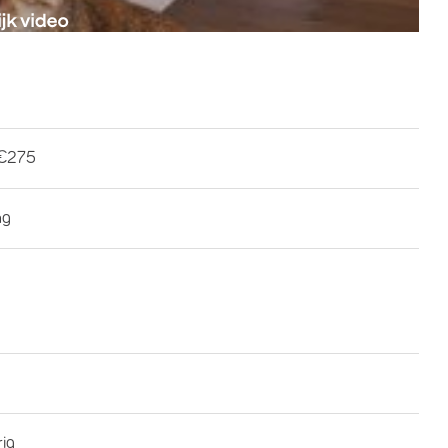
€275
ng
rig