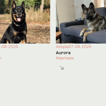
Adoptie
07-08-2026
-08-2026
Aurora
Maarheeze
n