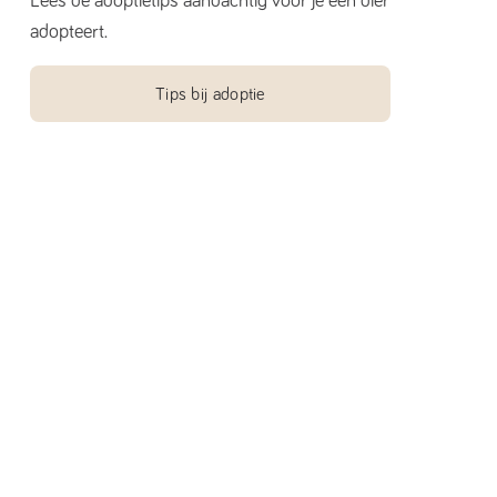
Lees de adoptietips aandachtig voor je een dier
adopteert.
Tips bij adoptie