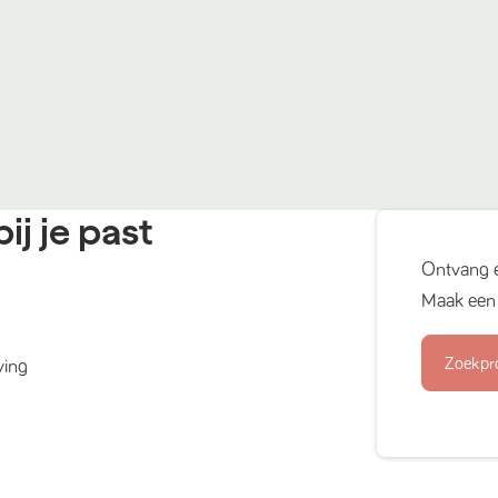
ij je past
Ontvang 
Maak een 
Zoekpr
ving