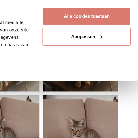
Account aanmaken
Alle cookies toestaan
al media te
van onze site
Aanpassen
 gegevens
 op basis van