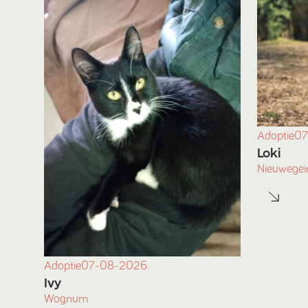
Adoptie
07
Loki
Nieuwegei
Adoptie
07-08-2026
Ivy
Wognum