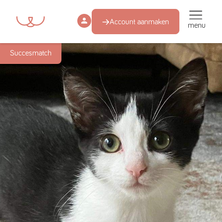
Account aanmaken
menu
Succesmatch