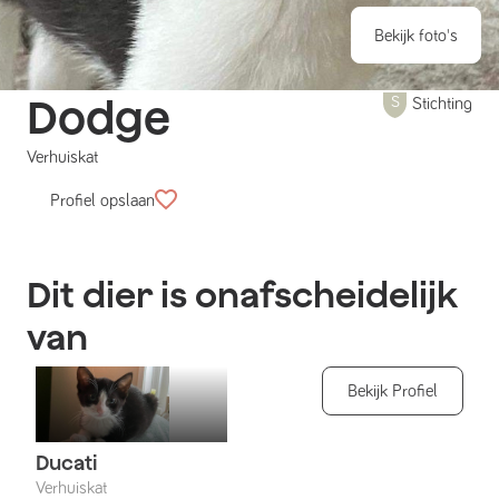
Bekijk foto's
Dodge
Stichting
Verhuiskat
Profiel opslaan
Dit dier is onafscheidelijk
van
Bekijk Profiel
Ducati
Verhuiskat