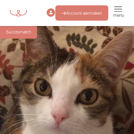
Account aanmaken
menu
Succesmatch