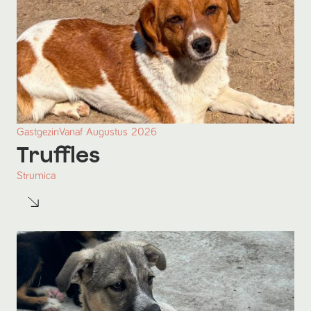
Gastgezin
Vanaf
Augustus
2026
Truffles
Strumica