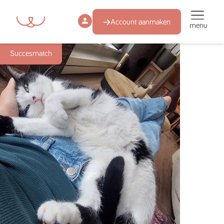
Account aanmaken
menu
Succesmatch