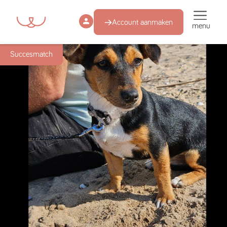
Account aanmaken
menu
Succesmatch