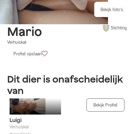
Bekijk foto's
Mario
Stichting
Verhuiskat
Profiel opslaan
Dit dier is onafscheidelijk
van
Bekijk Profiel
Luigi
Verhuiskat