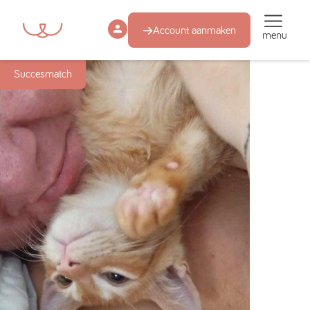
Account aanmaken
menu
Succesmatch