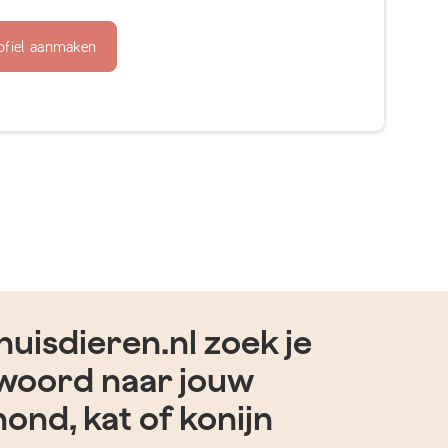
ofiel aanmaken
uisdieren.nl zoek je
woord naar jouw
hond, kat of konijn