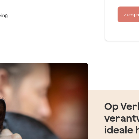
Zoekpr
ving
Op Verh
verant
ideale 