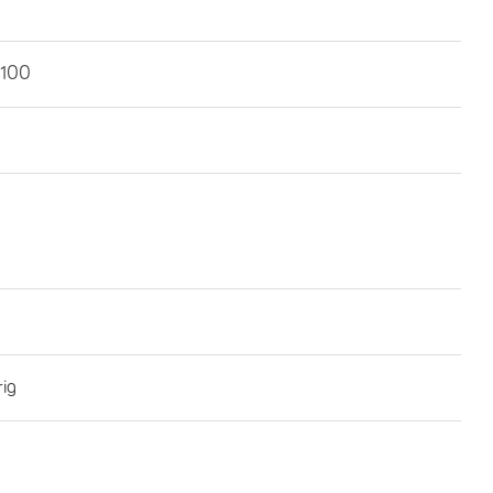
100
rig