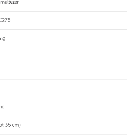
 maltezer
€275
ing
rig
tot 35 cm)