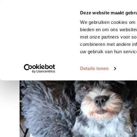
Zoek huisdier
Plaats huis
Deze website maakt gebru
We gebruiken cookies om c
bieden en om ons websitev
met onze partners voor so
combineren met andere inf
uw gebruik van hun servic
Details tonen