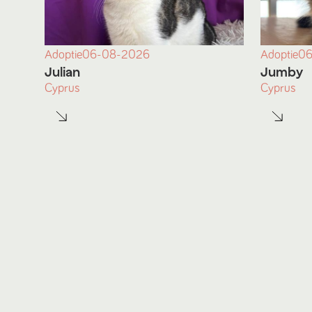
Adoptie
06-08-2026
Adoptie
06
Julian
Jumby
Cyprus
Cyprus