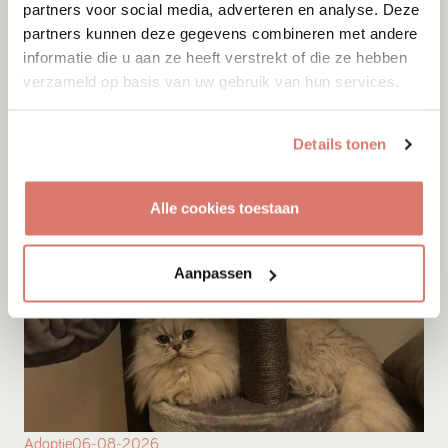
partners voor social media, adverteren en analyse. Deze
Adoptie
06-08-2026
partners kunnen deze gegevens combineren met andere
Maan
+ Frenkie
informatie die u aan ze heeft verstrekt of die ze hebben
verzameld op basis van uw gebruik van hun services.
Rozenburg
Details tonen
Alle cookies toestaan
Aanpassen
Adoptie
06-08-2026