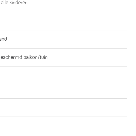
 alle kinderen
end
geschermd balkon/tuin