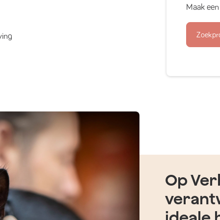
Maak een 
Zoekpr
ving
Op Verh
verant
ideale 