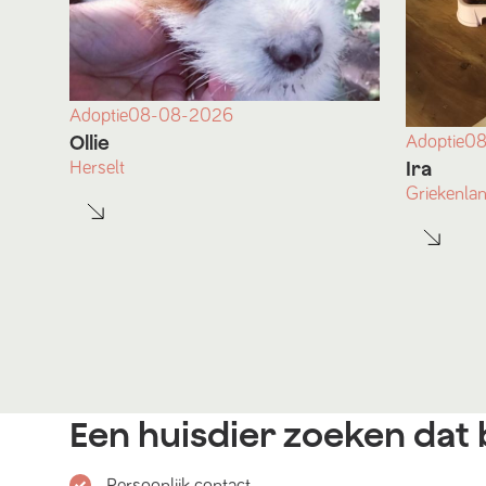
Adoptie
08-08-2026
Ollie
Adoptie
08
Ira
Herselt
Griekenla
Een huisdier zoeken dat b
Persoonlijk contact