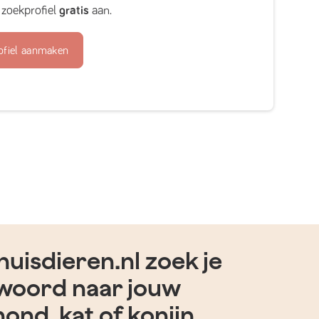
zoekprofiel
gratis
aan.
ofiel aanmaken
uisdieren.nl zoek je
woord naar jouw
hond, kat of konijn