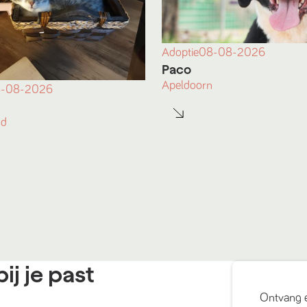
Adoptie
08-08-2026
Paco
Apeldoorn
-08-2026
nd
ij je past
Ontvang 