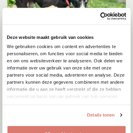
Deze website maakt gebruik van cookies
Adoptie
08-08-2026
Milka
We gebruiken cookies om content en advertenties te
personaliseren, om functies voor social media te bieden
Middelie
en om ons websiteverkeer te analyseren. Ook delen we
informatie over uw gebruik van onze site met onze
partners voor social media, adverteren en analyse. Deze
partners kunnen deze gegevens combineren met andere
informatie die u aan ze heeft verstrekt of die ze hebben
verzameld op basis van uw gebruik van hun services.
Details tonen