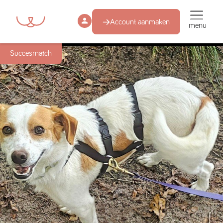
Account aanmaken
menu
Succesmatch