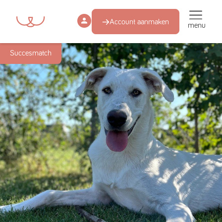
Account aanmaken
menu
Succesmatch