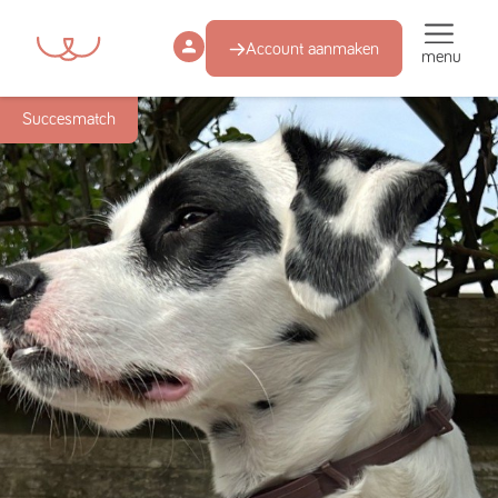
Account aanmaken
menu
Succesmatch