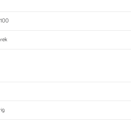
100
brek
rig