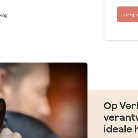
Zoekpr
ving
Op Verh
verant
ideale 