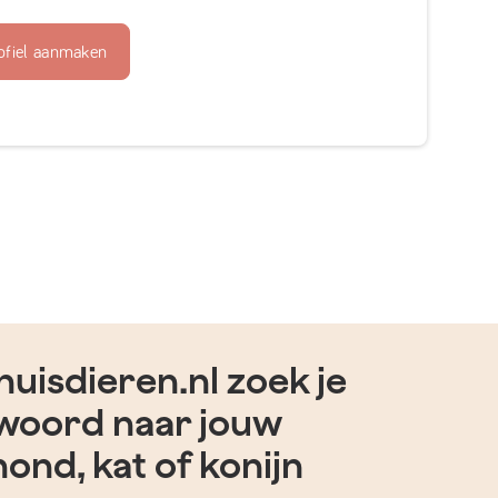
ofiel aanmaken
uisdieren.nl zoek je
woord naar jouw
hond, kat of konijn