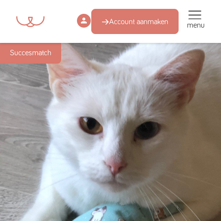
Account aanmaken
menu
Succesmatch