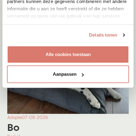
partners kunnen deze gegevens combineren met andere
informatie die u aan ze heeft verstrekt of die ze hebben
Onesti
verzameld op basis van uw gebruik van hun services.
Details tonen
Alle cookies toestaan
Aanpassen
Adoptie
07-08-2026
Bo