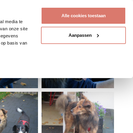
Account aanmaken
Alle cookies toestaan
al media te
van onze site
Aanpassen
 gegevens
 op basis van