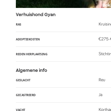
Verhuishond
Gyan
Kruisi
RAS
€275
ADOPTIEKOSTEN
Stichti
REDEN HERPLAATSING
Algemene info
Reu
GESLACHT
Ja
GECASTREERD
Kortha
VACHT