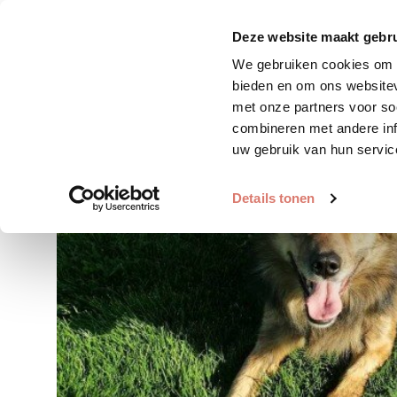
Zoek huisdier
Plaats huis
Deze website maakt gebru
We gebruiken cookies om c
bieden en om ons websitev
met onze partners voor so
combineren met andere inf
uw gebruik van hun servic
Details tonen