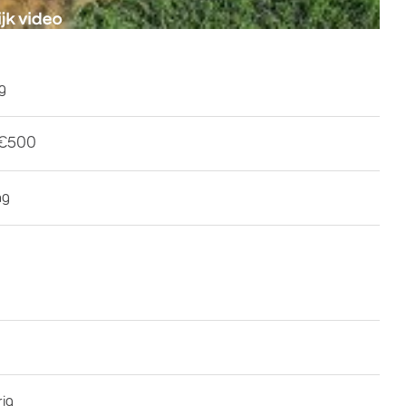
ng
-€500
ng
rig