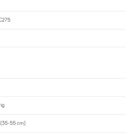
€275
rig
 (35-55 cm)