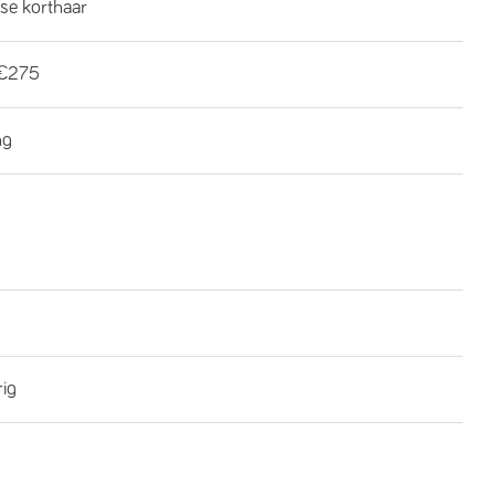
se korthaar
€275
ng
rig