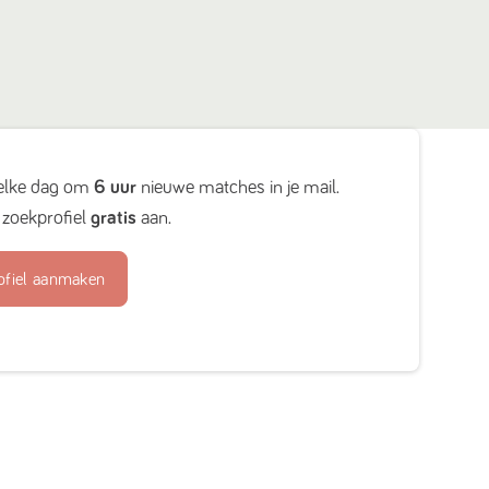
elke dag om
6 uur
nieuwe matches in je mail.
zoekprofiel
gratis
aan.
ofiel aanmaken