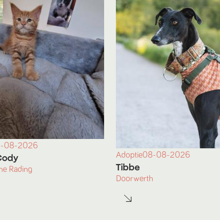
-08-2026
Adoptie
08-08-2026
Cody
Tibbe
he Rading
Doorwerth