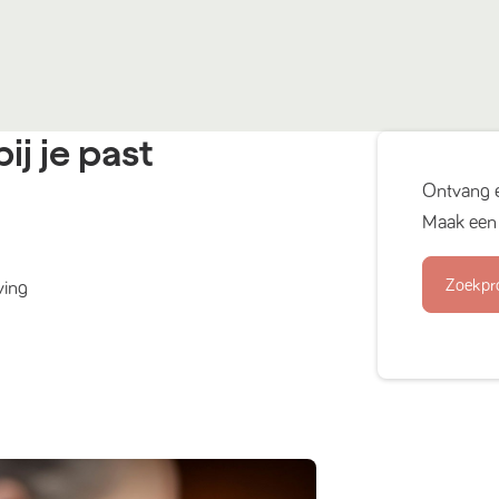
ij je past
Ontvang 
Maak een 
Zoekpr
ving