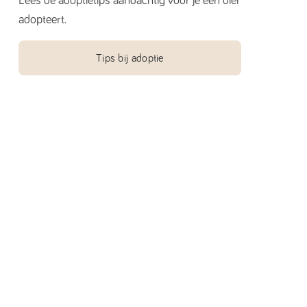
Lees de adoptietips aandachtig voor je een dier
adopteert.
Tips bij adoptie