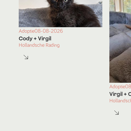
Adoptie
08-08-2026
Cody
+ Virgil
Hollandsche Rading
Adoptie
08
Virgil
+ 
Hollandsc