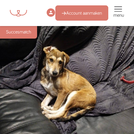
Account aanmaken
menu
Succesmatch