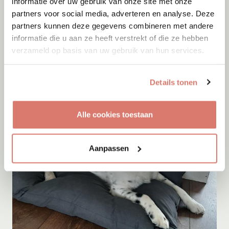
informatie over uw gebruik van onze site met onze
partners voor social media, adverteren en analyse. Deze
partners kunnen deze gegevens combineren met andere
Adoptie
07-08-2026
informatie die u aan ze heeft verstrekt of die ze hebben
Cyka
verzameld op basis van uw gebruik van hun services.
Onesti
Details tonen
Alle cookies toestaan
Aanpassen