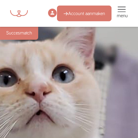
Account aanmaken
menu
Succesmatch