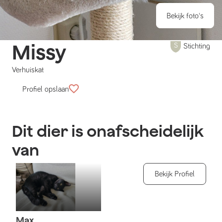
Bekijk foto's
Missy
Stichting
Verhuiskat
Profiel opslaan
Dit dier is onafscheidelijk
van
Bekijk Profiel
Max