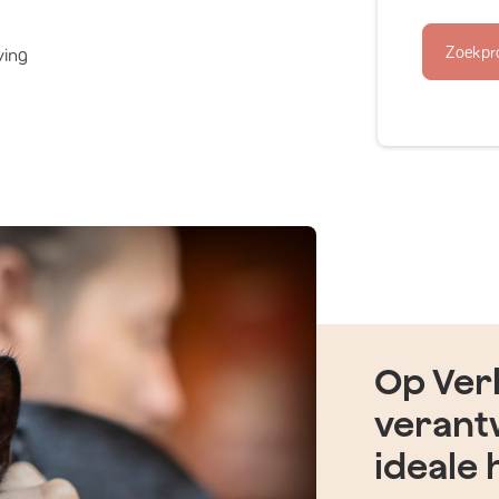
Zoekpr
ving
Op Verh
verant
ideale 