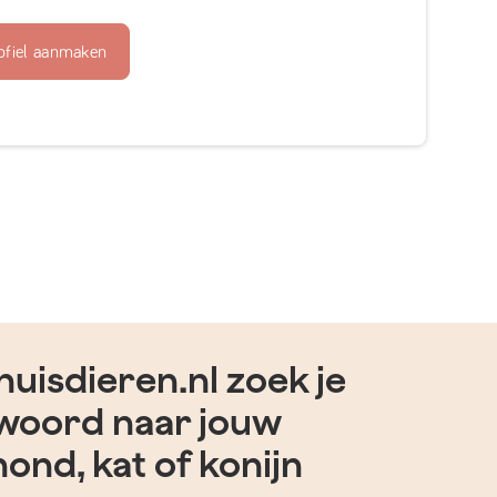
ofiel aanmaken
uisdieren.nl zoek je
woord naar jouw
hond, kat of konijn