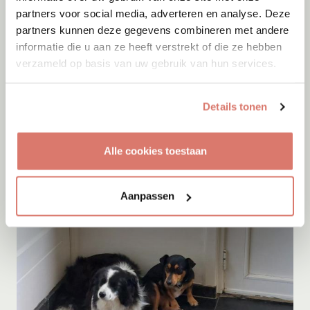
partners voor social media, adverteren en analyse. Deze
partners kunnen deze gegevens combineren met andere
Gastgezin
Vanaf
Augustus
2026
Evi
informatie die u aan ze heeft verstrekt of die ze hebben
verzameld op basis van uw gebruik van hun services.
Roemenië
Details tonen
Alle cookies toestaan
Aanpassen