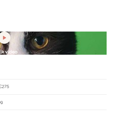
€275
ng