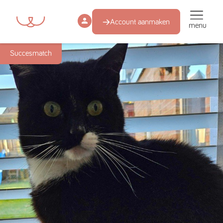
Account aanmaken
menu
Succesmatch