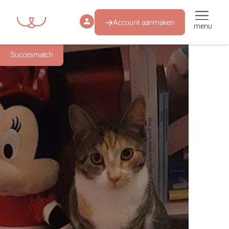
Account aanmaken
menu
Succesmatch