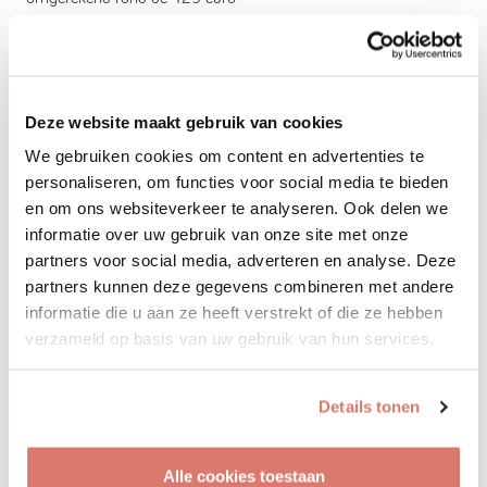
- Nieuwe IATA carrier afhankelijk van het merk beschikbaar 55-
70 euro
- Healthcheck dierenarts op de airport en import/export
papieren 25-100 euro
Deze website maakt gebruik van cookies
- Totaal van 484-656 euro per kat.
Hierdoor zou een extra vrijwillige bijdragen of structurele donatie
We gebruiken cookies om content en advertenties te
aan onze stichting zeer welkom zijn.
personaliseren, om functies voor social media te bieden
Op die manier kunnen we al ons werk blijven voortzetten, zoals
en om ons websiteverkeer te analyseren. Ook delen we
steriliseren, verlenen medische zorg en het voeden van de
informatie over uw gebruik van onze site met onze
zwerfkatten in de buurt.
partners voor social media, adverteren en analyse. Deze
partners kunnen deze gegevens combineren met andere
informatie die u aan ze heeft verstrekt of die ze hebben
verzameld op basis van uw gebruik van hun services.
Profiel opslaan
Details tonen
Tips
Lees de adoptietips aandachtig voor je een dier
adopteert.
Alle cookies toestaan