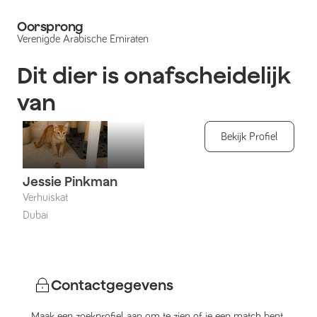
Oorsprong
Verenigde Arabische Emiraten
Dit dier is onafscheidelijk
van
Bekijk Profiel
Jessie Pinkman
Verhuiskat
Dubai
Contactgegevens
Maak een zoekprofiel aan om te zien of je een match bent.