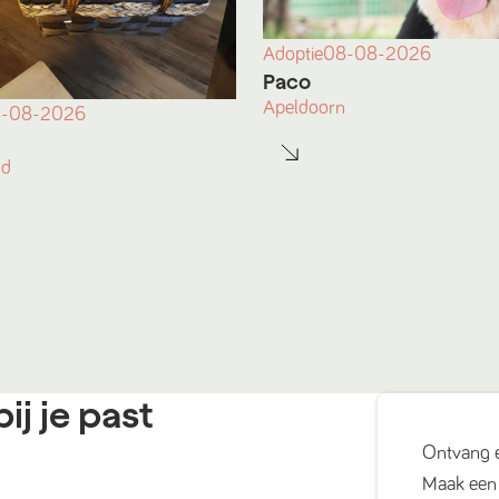
Adoptie
08-08-2026
Paco
Apeldoorn
-08-2026
nd
ij je past
Ontvang 
Maak een 