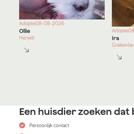
Adoptie
08-08-2026
Ollie
Adoptie
08
Ira
Herselt
Griekenla
Een huisdier zoeken dat b
Persoonlijk contact