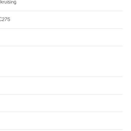
kruising
€275