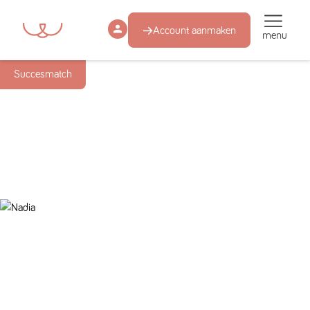
Account aanmaken
menu
Succesmatch