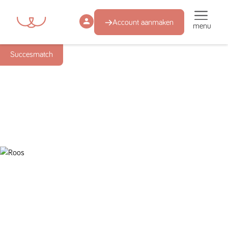
Account aanmaken
menu
Succesmatch