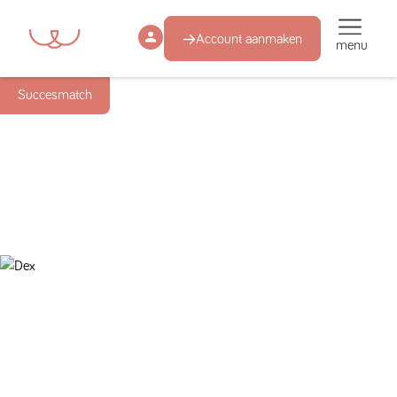
Account aanmaken
menu
Succesmatch