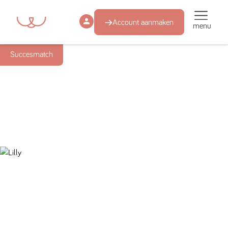
Account aanmaken
menu
Succesmatch