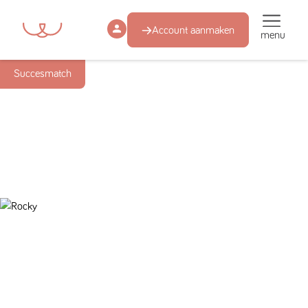
Account aanmaken
menu
Succesmatch