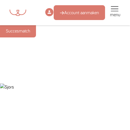
Account aanmaken
menu
Succesmatch